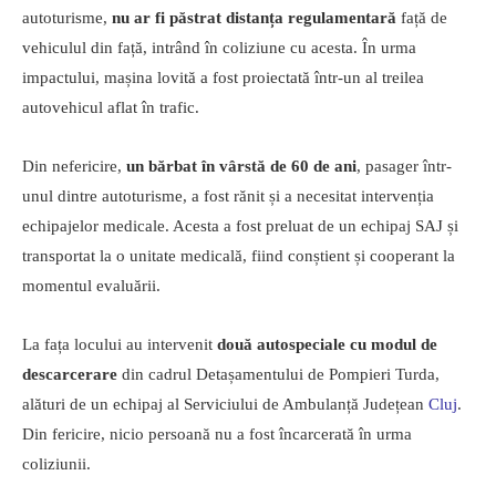
autoturisme,
nu ar fi păstrat distanța regulamentară
față de
vehiculul din față, intrând în coliziune cu acesta. În urma
impactului, mașina lovită a fost proiectată într-un al treilea
autovehicul aflat în trafic.
Din nefericire,
un bărbat în vârstă de 60 de ani
, pasager într-
unul dintre autoturisme, a fost rănit și a necesitat intervenția
echipajelor medicale. Acesta a fost preluat de un echipaj SAJ și
transportat la o unitate medicală, fiind conștient și cooperant la
momentul evaluării.
La fața locului au intervenit
două autospeciale cu modul de
descarcerare
din cadrul Detașamentului de Pompieri Turda,
alături de un echipaj al Serviciului de Ambulanță Județean
Cluj
.
Din fericire, nicio persoană nu a fost încarcerată în urma
coliziunii.