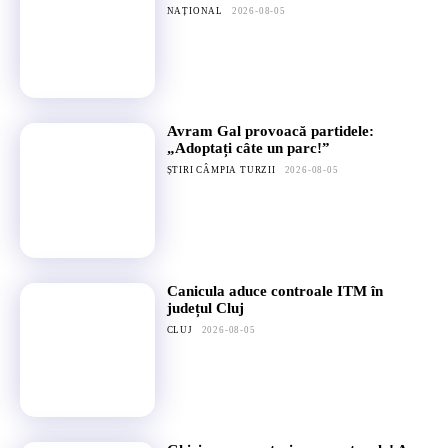
NAȚIONAL
2026-08-05
Avram Gal provoacă partidele:
„Adoptați câte un parc!”
ȘTIRI CÂMPIA TURZII
2026-08-05
Canicula aduce controale ITM în
județul Cluj
CLUJ
2026-08-05