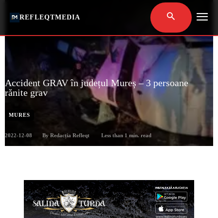
REFLEQTMEDIA
Accident GRAV în județul Mureș – 3 persoane
rănite grav
MURES
2022-12-08
Less than 1
min. read
By
Redacția Refleqt