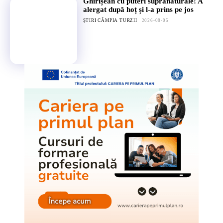
Ghirișean cu puteri supranaturale! A
alergat după hoț și l-a prins pe jos
ȘTIRI CÂMPIA TURZII
2026-08-05