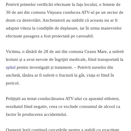
Potrivit primelor verificări efectuate la fața locului, o femeie de
30 de ani din comuna Viișoara conducea ATV-ul pe un sector de
drum cu denivelări. Anchetatorii au stabilit că aceasta nu ar fi
adaptat viteza la condițiile de deplasare, iar în urma manevrelor
efectuate pasagera a fost proiectată pe carosabil.
Victima, o tânără de 28 de ani din comuna Ceanu Mare, a suferit
leziuni și a avut nevoie de îngrijiri medicale, fiind transportată la
spital
pentru investigații și tratament. – Potrivit surselor din
anchetă, tânăra ar fi suferit o fractură la gât, viața ei fiind în
pericol.
Polițiștii au testat conducătoarea ATV-ului cu aparatul etilotest,
rezultatul fiind negativ, ceea ce exclude consumul de alcool ca
factor în producerea accidentului.
Oamenii legii continuă cercetările pentru a stabili cu exactitate