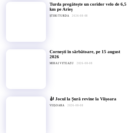
Turda pregătește un coridor velo de 6,5
km pe Arieș
ȘTIRI TURDA
2026-08-08
Cornești în sărbătoare, pe 15 august
2026
MIHAI VITEAZU
2026-08-08
🎻 Jocul la Șură revine la Viișoara
VIIȘOARA
2026-08-08