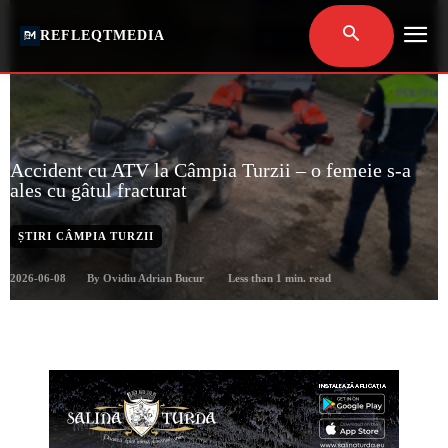
REFLEQTMEDIA
Accident cu ATV la Câmpia Turzii – o femeie s-a
ales cu gâtul fracturat
ȘTIRI CÂMPIA TURZII
2026-06-08
Less than 1
min. read
By
Ovidiu Adrian Bucur