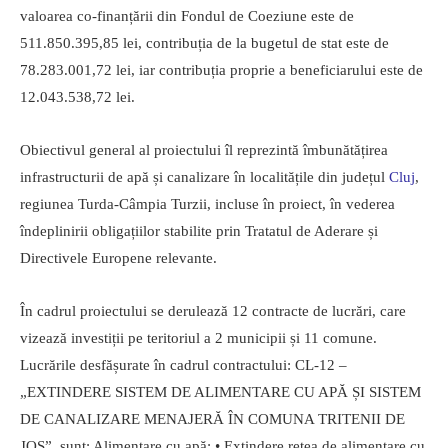
valoarea co-finanțării din Fondul de Coeziune este de
511.850.395,85 lei, contribuția de la bugetul de stat este de
78.283.001,72 lei, iar contribuția proprie a beneficiarului este de
12.043.538,72 lei.
Obiectivul general al proiectului îl reprezintă îmbunătățirea
infrastructurii de apă și canalizare în localitățile din județul
Cluj
,
regiunea Turda-Câmpia Turzii, incluse în proiect, în vederea
îndeplinirii obligațiilor stabilite prin Tratatul de Aderare și
Directivele Europene relevante.
În cadrul proiectului se derulează 12 contracte de lucrări, care
vizează investiții pe teritoriul a 2 municipii și 11 comune.
Lucrările desfășurate în cadrul contractului: CL-12 –
„EXTINDERE SISTEM DE ALIMENTARE CU APĂ ȘI SISTEM
DE CANALIZARE MENAJERĂ ÎN COMUNA TRITENII DE
JOS”, sunt: Alimentare cu apă: • Extindere rețea de alimentare cu