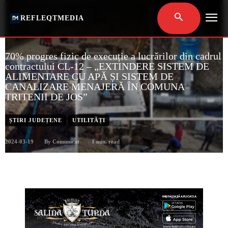
REFLEQTMEDIA
70% progres fizic de execuție a lucrărilor din cadrul
contractului CL-12 – „EXTINDERE SISTEM DE
ALIMENTARE CU APĂ ȘI SISTEM DE
CANALIZARE MENAJERĂ ÎN COMUNA
TRITENII DE JOS”
ȘTIRI JUDEȚENE
UTILITĂȚI
2024-03-19
1
min. read
By
Comunicat