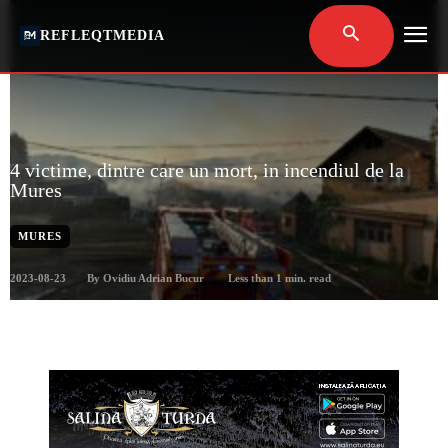
REFLEQTMEDIA
4 victime, dintre care un mort, in incendiul de la
Mures
MURES
2023-08-23
Less than 1
min. read
By
Ovidiu Adrian Bucur