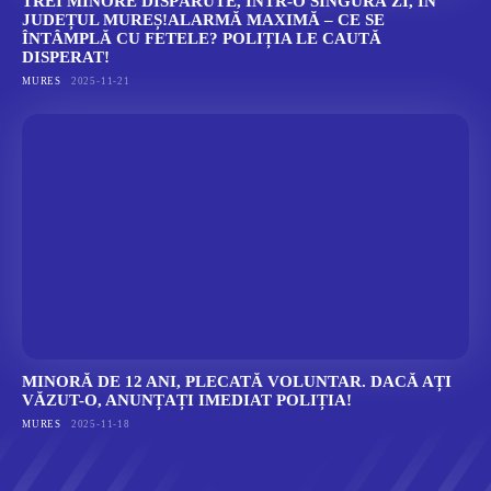
TREI MINORE DISPĂRUTE, ÎNTR-O SINGURĂ ZI, ÎN
JUDEȚUL MUREȘ!ALARMĂ MAXIMĂ – CE SE
ÎNTÂMPLĂ CU FETELE? POLIȚIA LE CAUTĂ
DISPERAT!
MURES
2025-11-21
MINORĂ DE 12 ANI, PLECATĂ VOLUNTAR. DACĂ AȚI
VĂZUT-O, ANUNȚAȚI IMEDIAT POLIȚIA!
MURES
2025-11-18