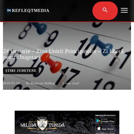
REFLEQTMEDIA
24 ianuarie – Ziua Unirii Principatelor – Zi liberă
pentru bugetari
ȘTIRI JUDEȚENE
2018-01-14
1
min. read
By
Redacția Refleqt