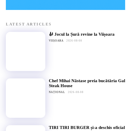
LATEST ARTICLES
🎻 Jocul la Șură revine la Viișoara
VIIȘOARA
2026-08-08
Chef Mihai Năstase preia bucătăria Gal
Steak House
NAȚIONAL
2026-08-08
TIRI TIRI BURGER și-a deschis oficial