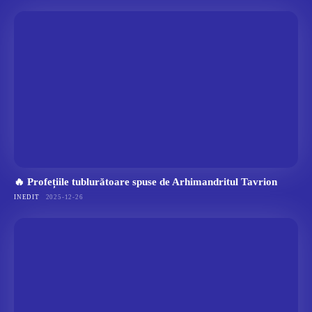
🔥 Profețiile tublurătoare spuse de Arhimandritul Tavrion
INEDIT
2025-12-26