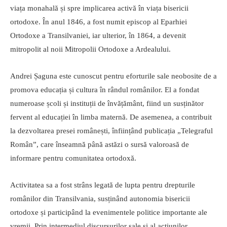
viața monahală și spre implicarea activă în viața bisericii
ortodoxe. În anul 1846, a fost numit episcop al Eparhiei
Ortodoxe a Transilvaniei, iar ulterior, în 1864, a devenit
mitropolit al noii Mitropolii Ortodoxe a Ardealului.
Andrei Șaguna este cunoscut pentru eforturile sale neobosite de a
promova educația și cultura în rândul românilor. El a fondat
numeroase școli și instituții de învățământ, fiind un susținător
fervent al educației în limba maternă. De asemenea, a contribuit
la dezvoltarea presei românești, înființând publicația „Telegraful
Român”, care înseamnă până astăzi o sursă valoroasă de
informare pentru comunitatea ortodoxă.
Activitatea sa a fost strâns legată de lupta pentru drepturile
românilor din Transilvania, susținând autonomia bisericii
ortodoxe și participând la evenimentele politice importante ale
vremii. Prin intermediul discursurilor sale și al acțiunilor