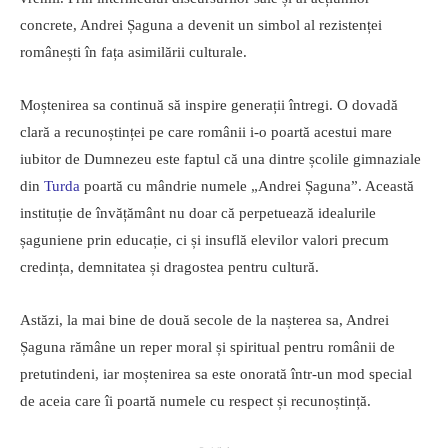
concrete, Andrei Șaguna a devenit un simbol al rezistenței
românești în fața asimilării culturale.
Moștenirea sa continuă să inspire generații întregi. O dovadă
clară a recunoștinței pe care românii i-o poartă acestui mare
iubitor de Dumnezeu este faptul că una dintre școlile gimnaziale
din
Turda
poartă cu mândrie numele „Andrei Șaguna”. Această
instituție de învățământ nu doar că perpetuează idealurile
șaguniene prin educație, ci și insuflă elevilor valori precum
credința, demnitatea și dragostea pentru cultură.
Astăzi, la mai bine de două secole de la nașterea sa, Andrei
Șaguna rămâne un reper moral și spiritual pentru românii de
pretutindeni, iar moștenirea sa este onorată într-un mod special
de aceia care îi poartă numele cu respect și recunoștință.