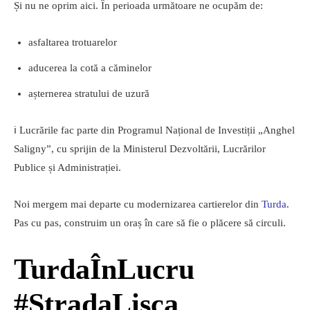
Și nu ne oprim aici. În perioada următoare ne ocupăm de:
asfaltarea trotuarelor
aducerea la cotă a căminelor
așternerea stratului de uzură
ℹ️ Lucrările fac parte din Programul Național de Investiții „Anghel
Saligny”, cu sprijin de la Ministerul Dezvoltării, Lucrărilor
Publice și Administrației.
Noi mergem mai departe cu modernizarea cartierelor din
Turda
.
Pas cu pas, construim un oraș în care să fie o plăcere să circuli.
TurdaÎnLucru
#StradaLișca