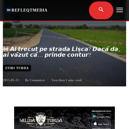
REFLEQTMEDIA
🚧 𝘼𝙞 𝙩𝙧𝙚𝙘𝙪𝙩 𝙥𝙚 𝙨𝙩𝙧𝙖𝙙𝙖 𝙇𝙞𝙨̦𝙘𝙖? 𝘿𝙖𝙘𝙖̆ 𝙙𝙖,
𝙖𝙞 𝙫𝙖̆𝙯𝙪𝙩 𝙘𝙖̆… 𝙥𝙧𝙞𝙣𝙙𝙚 𝙘𝙤𝙣𝙩𝙪𝙧?
ȘTIRI TURDA
2025-05-23
Less than 1
min. read
By
Comunicat