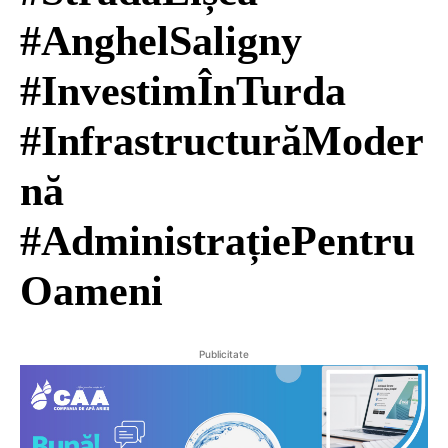
#AnghelSaligny
#InvestimÎnTurda
#InfrastructurăModer
nă
#AdministrațiePentru
Oameni
Publicitate