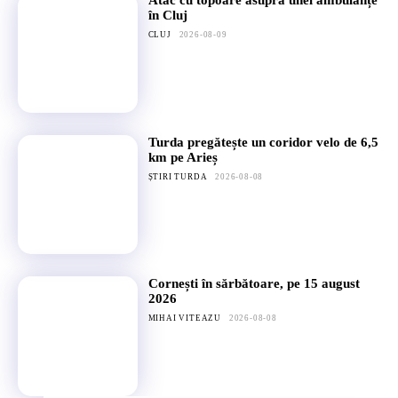
Atac cu topoare asupra unei ambulanțe
în Cluj
CLUJ
2026-08-09
Turda pregătește un coridor velo de 6,5
km pe Arieș
ȘTIRI TURDA
2026-08-08
Cornești în sărbătoare, pe 15 august
2026
MIHAI VITEAZU
2026-08-08