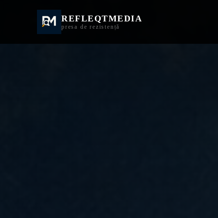
REFLEQTMEDIA
Informații Turda | I
presa de rezistență