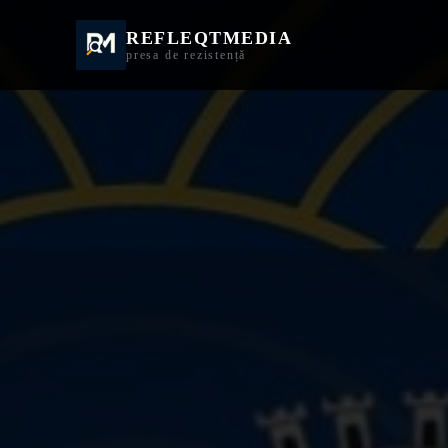
REFLEQTMEDIA
Informații Turda | I
presa de rezistență