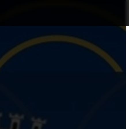
nformații Câmpia Turzii
ȘTIRI!
Politica GDPR/Cook