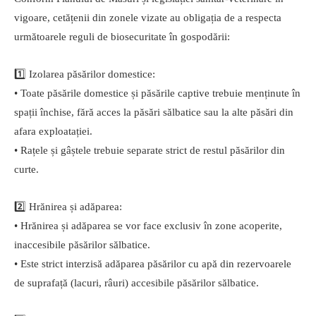
vigoare, cetățenii din zonele vizate au obligația de a respecta
următoarele reguli de biosecuritate în gospodării:
1️⃣ Izolarea păsărilor domestice:
• Toate păsările domestice și păsările captive trebuie menținute în
spații închise, fără acces la păsări sălbatice sau la alte păsări din
afara exploatației.
• Rațele și gâștele trebuie separate strict de restul păsărilor din
curte.
2️⃣ Hrănirea și adăparea:
• Hrănirea și adăparea se vor face exclusiv în zone acoperite,
inaccesibile păsărilor sălbatice.
• Este strict interzisă adăparea păsărilor cu apă din rezervoarele
de suprafață (lacuri, râuri) accesibile păsărilor sălbatice.