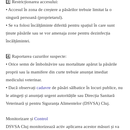
3️⃣ Restricționarea accesului:
• Accesul în zona de creștere a păsărilor trebuie limitat la o
singură persoană (proprietarul).
• Se va folosi încălțăminte diferită pentru spațiul în care sunt
ținute păsările sau se vor amenaja zone pentru dezinfecția
încălțămintei.
4️⃣ Raportarea cazurilor suspecte:
• Orice semn de îmbolnăvire sau mortalitate apărut la păsările
proprii sau la mamifere din curte trebuie anunțat imediat
medicului veterinar.
• Dacă observați
cadavre
de păsări sălbatice în locuri publice, nu
le atingeți și anunțați urgent autoritățile sau Direcția Sanitară
Veterinară și pentru Siguranța Alimentelor (DSVSA) Cluj.
Monitorizare și
Control
DSVSA Cluj monitorizează activ aplicarea acestor măsuri și va