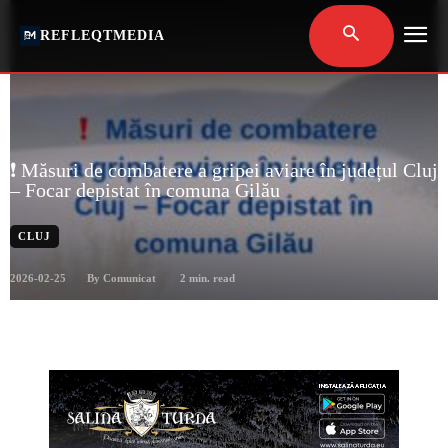
REFLEQTMEDIA
❗️ Măsuri de combatere a gripei aviare în județul Cluj
– Focar depistat în comuna Gilău
CLUJ
2026-02-25
2
min. read
By
Comunicat