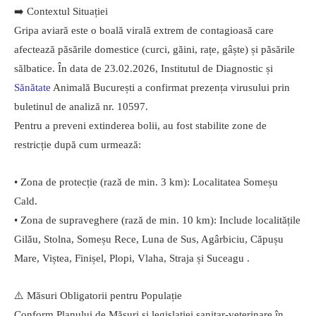
➡️ Contextul Situației
Gripa aviară este o boală virală extrem de contagioasă care
afectează păsările domestice (curci, găini, rațe, gâște) și păsările
sălbatice. În data de 23.02.2026, Institutul de Diagnostic și
Sănătate
Animală București a confirmat prezența virusului prin
buletinul de analiză nr. 10597.
Pentru a preveni extinderea bolii, au fost stabilite zone de
restricție după cum urmează:
• Zona de protecție (rază de min. 3 km): Localitatea Someșu
Cald.
• Zona de supraveghere (rază de min. 10 km): Include localitățile
Gilău, Stolna, Someșu Rece, Luna de Sus, Agârbiciu, Căpușu
Mare, Viștea, Finișel, Plopi, Vlaha, Straja și Suceagu .
⚠️ Măsuri Obligatorii pentru Populație
Conform Planului de Măsuri și legislației sanitar-veterinare în