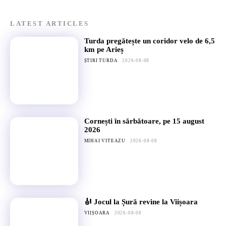
LATEST ARTICLES
Turda pregătește un coridor velo de 6,5
km pe Arieș
ȘTIRI TURDA
2026-08-08
Cornești în sărbătoare, pe 15 august
2026
MIHAI VITEAZU
2026-08-08
🎻 Jocul la Șură revine la Viișoara
VIIȘOARA
2026-08-08