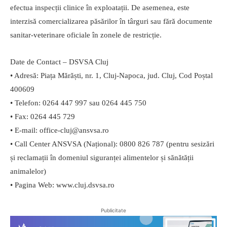
efectua inspecții clinice în exploatații. De asemenea, este
interzisă comercializarea păsărilor în târguri sau fără documente
sanitar-veterinare oficiale în zonele de restricție.
Date de Contact – DSVSA Cluj
• Adresă: Piața Mărăști, nr. 1, Cluj-Napoca, jud. Cluj, Cod Poștal
400609
• Telefon: 0264 447 997 sau 0264 445 750
• Fax: 0264 445 729
• E-mail: office-cluj@ansvsa.ro
• Call Center ANSVSA (Național): 0800 826 787 (pentru sesizări
și reclamații în domeniul siguranței alimentelor și sănătății
animalelor)
• Pagina Web: www.cluj.dsvsa.ro
Publicitate