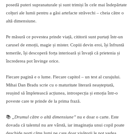
posedă puteri supranaturale și sunt trimiși în cele mai îndepărtate
colțuri ale lumii pentru a găsi artefacte străvechi – cheia către o
altă dimensiune.
Pe măsură ce povestea prinde viață, cititorii sunt purtați într-un
carusel de emoții, magie și mister. Copiii devin eroi, își înfruntă
temerile, își descoperă forța interioară și învață că prietenia și
încrederea pot învinge orice.
Fiecare pagină e o lume. Fiecare capitol – un test al curajului.
Mihai Dan Bradu scrie cu o maturitate literară neașteptată,
reușind să împletească acțiunea, introspecția și emoția într-o
poveste care te prinde de la prima frază.
📚
„Drumul către o altă dimensiune”
nu e doar o carte. Este
dovada că talentul nu are vârstă, iar imaginația unui copil poate
deschide porți către lumi pe care doar visătorii le pot vedea.