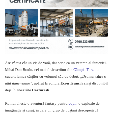
Are vârsta cât un vis de vară, dar scrie ca un veteran al fanteziei.
Mihai Dan Bradu, cel mai tânăr scriitor din
Câmpia Turzii
, a
cucerit lumea cărților cu volumul său de debut,
„Drumul către o
altă dimensiune”
, apărut la editura
Ecou Transilvan
și disponibil
deja în
librăriile Cărturești
.
Romanul este o aventură fantasy pentru
copii
, o explozie de
imaginație și curaj, în care un grup de puștani descoperă că