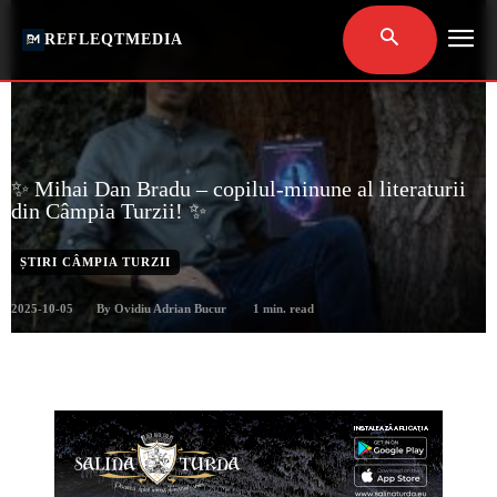
REFLEQTMEDIA
✨ Mihai Dan Bradu – copilul-minune al literaturii
din Câmpia Turzii! ✨
ȘTIRI CÂMPIA TURZII
2025-10-05
1
min. read
By
Ovidiu Adrian Bucur